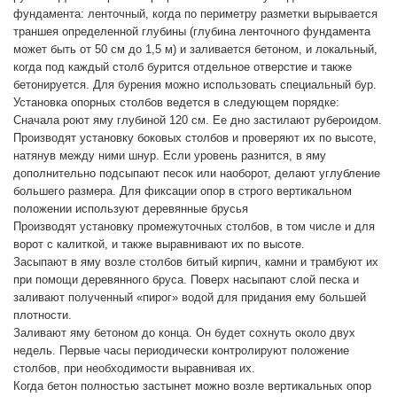
фундамента: ленточный, когда по периметру разметки вырывается
траншея определенной глубины (глубина ленточного фундамента
может быть от 50 см до 1,5 м) и заливается бетоном, и локальный,
когда под каждый столб бурится отдельное отверстие и также
бетонируется. Для бурения можно использовать специальный бур.
Установка опорных столбов ведется в следующем порядке:
Сначала роют яму глубиной 120 см. Ее дно застилают рубероидом.
Производят установку боковых столбов и проверяют их по высоте,
натянув между ними шнур. Если уровень разнится, в яму
дополнительно подсыпают песок или наоборот, делают углубление
большего размера. Для фиксации опор в строго вертикальном
положении используют деревянные брусья
Производят установку промежуточных столбов, в том числе и для
ворот с калиткой, и также выравнивают их по высоте.
Засыпают в яму возле столбов битый кирпич, камни и трамбуют их
при помощи деревянного бруса. Поверх насыпают слой песка и
заливают полученный «пирог» водой для придания ему большей
плотности.
Заливают яму бетоном до конца. Он будет сохнуть около двух
недель. Первые часы периодически контролируют положение
столбов, при необходимости выравнивая их.
Когда бетон полностью застынет можно возле вертикальных опор