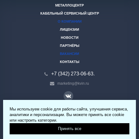
МЕТАЛЛОЦЕНТР
КАБЕЛЬНЫЙ СЕРВИСНЫЙ ЦЕНТР
О КОМПАНИИ
ЛИЦЕНЗИИ
НОВОСТИ
ПАРТНЁРЫ
ВАКАНСИИ
КОНТАКТЫ
+7 (342) 273-06-63.
marketing@kvin.ru
Мы используем cookie для работы сайта, улучшения сервиса,
© 2026 ООО «КВИН» Все права защищены.
аналитики и персонализации. Вы можете принять все cookie
или настроить категории.
Принять все
Политика обработки персональных данных