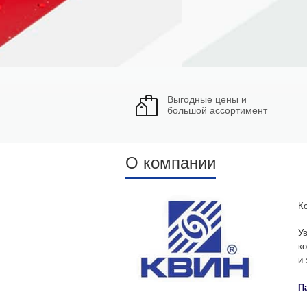
Выгодные цены и
большой ассортимент
О компании
К
У
к
и 
П