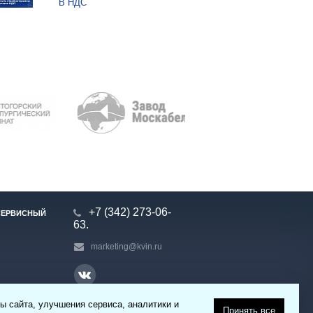
В НДС
+7 (342) 273-06-
СЕРВИСНЫЙ
63.
marketing@kvin.ru
ы сайта, улучшения сервиса, аналитики и
Принять все