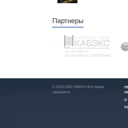
Партнеры
© 2026 ООО «КВИН» Все права
П
защищены.
П
О
П