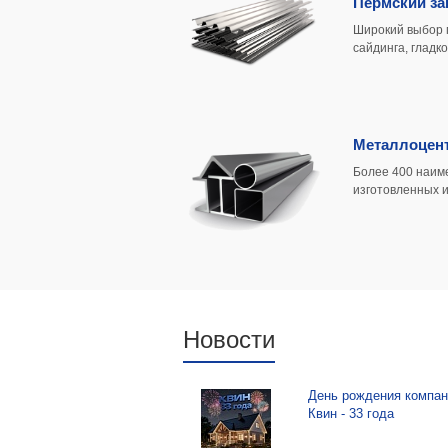
Пермский за
Широкий выбор 
сайдинга, гладк
М
еталлоцен
Более 400 наим
изготовленных и
Новости
День рождения компан
Квин - 33 года