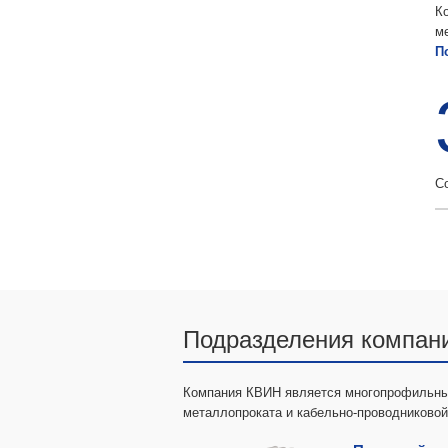
К
м
П
С
Подразделения компан
Компания КВИН является многопрофильным
металлопроката и кабельно-проводниковой