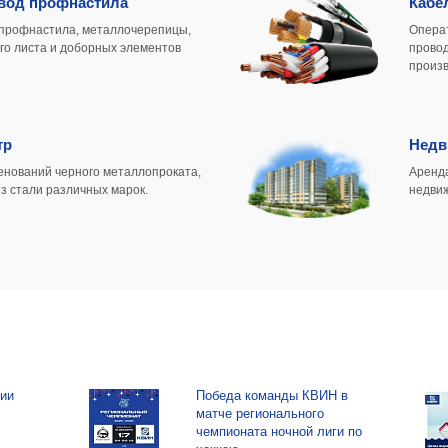
вод профнастила
Кабе
профнастила, металлочерепицы,
Операт
ого листа и доборных элементов
провод
произ
тр
Недв
енований черного металлопроката,
Аренда
з стали различных марок.
недви
ии
Победа команды КВИН в
матче регионального
чемпионата ночной лиги по