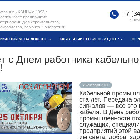
омпания «КВИН» с 1993 г.
+7 (34
беспечивает предприятия
г. Пер
атериалами для строительства,
оизводства, ремонта и энергетики.
РВИСНЫЙ МЕТАЛЛОЦЕНТР
КАБЕЛЬНЫЙ СЕРВИСНЫЙ ЦЕНТР
НЕР
т с Днем работника кабельно
!
25 октября 2017
Кабельной промышле
ста лет. Передача э
сигналов — все это
кабеля. В День рабо
промышленности поз
служащих, специали
предприятий этой в
им света, добра, зд