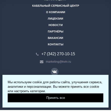
КАБЕЛЬНЫЙ СЕРВИСНЫЙ ЦЕНТР
О КОМПАНИИ
ЛИЦЕНЗИИ
НОВОСТИ
ПАРТНЁРЫ
ВАКАНСИИ
КОНТАКТЫ
+7 (342) 270-10-15
marketing@kvin.ru
Мы используем cookie для работы сайта, улучшения сервиса,
© 2026 ООО «КВИН» Все права защищены.
аналитики и персонализации. Вы можете принять все cookie
или настроить категории.
Принять все
Политика обработки персональных данных